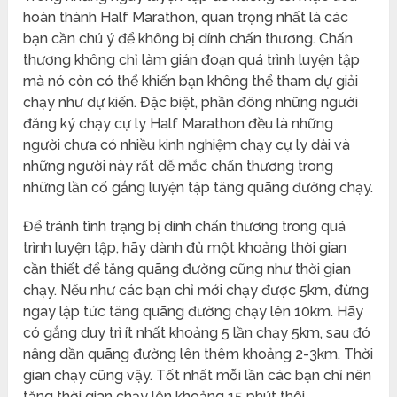
hoàn thành Half Marathon, quan trọng nhất là các
bạn cần chú ý để không bị dính chấn thương. Chấn
thương không chỉ làm gián đoạn quá trình luyện tập
mà nó còn có thể khiến bạn không thể tham dự giải
chạy như dự kiến. Đặc biệt, phần đông những người
đăng ký chạy cự ly Half Marathon đều là những
người chưa có nhiều kinh nghiệm chạy cự ly dài và
những người này rất dễ mắc chấn thương trong
những lần cố gắng luyện tập tăng quãng đường chạy.
Để tránh tình trạng bị dính chấn thương trong quá
trình luyện tập, hãy dành đủ một khoảng thời gian
cần thiết để tăng quãng đường cũng như thời gian
chạy. Nếu như các bạn chỉ mới chạy được 5km, đừng
ngay lập tức tăng quãng đường chạy lên 10km. Hãy
có gắng duy trì ít nhất khoảng 5 lần chạy 5km, sau đó
nâng dần quãng đường lên thêm khoảng 2-3km. Thời
gian chạy cũng vậy. Tốt nhất mỗi lần các bạn chỉ nên
tăng thời gian chạy lên khoảng 15 phút thôi.