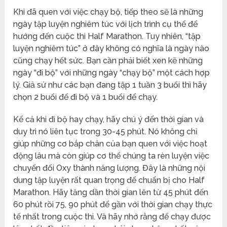
Khi đã quen với việc chạy bộ, tiếp theo sẽ là những
ngày tập luyện nghiêm túc với lịch trình cụ thể để
hướng đến cuộc thi Half Marathon. Tuy nhiên, “tập
luyện nghiêm túc” ở đây không có nghĩa là ngày nào
cũng chạy hết sức. Bạn cần phải biết xen kẽ những
ngày “đi bộ” với những ngày “chạy bộ” một cách hợp
lý. Giả sử như các bạn đang tập 1 tuần 3 buổi thì hãy
chọn 2 buổi để đi bộ và 1 buổi để chạy.
Kể cả khi đi bộ hay chạy, hãy chú ý đến thời gian và
duy trì nó liên tục trong 30-45 phút. Nó không chỉ
giúp những cơ bắp chân của bạn quen với việc hoạt
động lâu mà còn giúp cơ thể chúng ta rèn luyện việc
chuyển đổi Oxy thành năng lượng. Đây là những nội
dung tập luyện rất quan trọng để chuẩn bị cho Half
Marathon. Hãy tăng dần thời gian lên từ 45 phút đến
60 phút rồi 75, 90 phút để gần với thời gian chạy thực
tế nhất trong cuộc thi. Và hãy nhớ rằng để chạy được