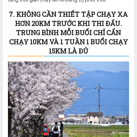
7. KHÔNG CẦN THIẾT TẬP CHẠY XA
HƠN 20KM TRƯỚC KHI THI ĐẤU.
TRUNG BÌNH MỖI BUỔI CHỈ CẨN
CHẠY 10KM VÀ 1 TUẦN 1 BUỔI CHẠY
15KM LÀ ĐỦ