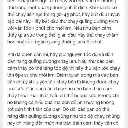
bền”. Chạy bền nghĩa là chạy với một vận tốc không
đổi trong một quãng đường nhất định. Khi mà đã có
thể chạy liên tục trong 30-45 phút, hãy bắt đầu luyện
tập cái này. Hãy bắt đầu thử chạy quãng đường 5km
với vận tốc 7 phút cho mỗi km. Nếu như bạn cảm
thấy quá sức trong thời gian đầu, hãy thử chạy chậm
hơn hoặc rút ngắn quãng đường lại một chút.
Khi đã quen dần rồi, hãy giữ nguyên tốc độ và dần
dần năng quãng đường chaỵ lên. Nếu như các bạn
cảm thấy có thể tăng tốc độ thì hãy thử vận tốc chạy
lên 6p45s cho mỗi km. Điểm quan trọng mà các bạn
cần chú ý khi luyện tập chạy bền là không được chạy
quá sức. Các bạn cần chạy sao cho bản thân cảm
thấy thoải mái nhất. Nếu cơ thể bị quá sức, không chỉ
nó không có hiểu quá mà còn dễ ảnh hưởng không
tốt đến tinh thần của bạn. Do đó, các bạn có thể
nâng dần quãng đường cũng như tốc độ chạy, những
hãy chỉ nâng đến mức mà bản thân cảm thấy vẫn có