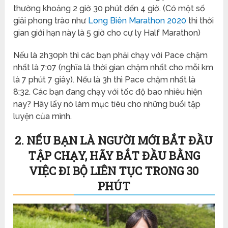
thường khoảng 2 giờ 30 phút đến 4 giờ. (Có một số
giải phong trào như
Long Biên Marathon 2020
thì thời
gian giới hạn này là 5 giờ cho cự ly Half Marathon)
Nếu là 2h30ph thì các bạn phải chạy với Pace chậm
nhất là 7:07 (nghĩa là thời gian chậm nhất cho mỗi km
là 7 phút 7 giây). Nếu là 3h thì Pace chậm nhất là
8:32. Các bạn đang chạy với tốc độ bao nhiêu hiện
nay? Hãy lấy nó làm mục tiêu cho những buổi tập
luyện của mình.
2. NẾU BẠN LÀ NGƯỜI MỚI BẮT ĐẦU
TẬP CHẠY, HÃY BẮT ĐẦU BẰNG
VIỆC ĐI BỘ LIÊN TỤC TRONG 30
PHÚT