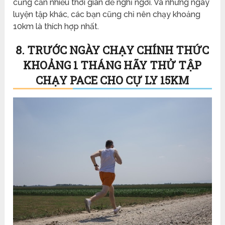
cũng cần nhiều thời gian để nghỉ ngơi. Và những ngày
luyện tập khác, các bạn cũng chỉ nên chạy khoảng
10km là thích hợp nhất.
8. TRƯỚC NGÀY CHẠY CHÍNH THỨC
KHOẢNG 1 THÁNG HÃY THỬ TẬP
CHẠY PACE CHO CỰ LY 15KM