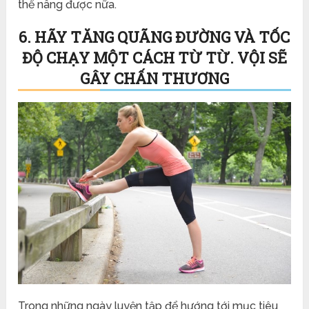
thể nâng được nữa.
6. HÃY TĂNG QUÃNG ĐƯỜNG VÀ TỐC
ĐỘ CHẠY MỘT CÁCH TỪ TỪ. VỘI SẼ
GÂY CHẤN THƯƠNG
Trong những ngày luyện tập để hướng tới mục tiêu