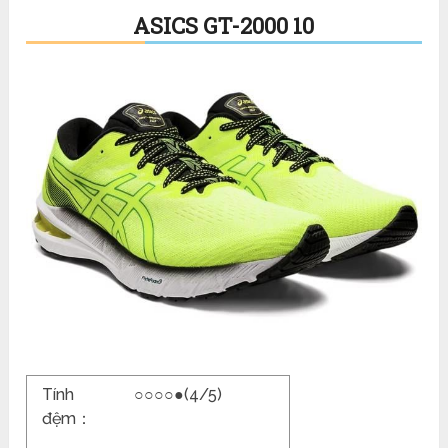
ASICS GT-2000 10
Tính
○○○○●(4/5)
đệm：