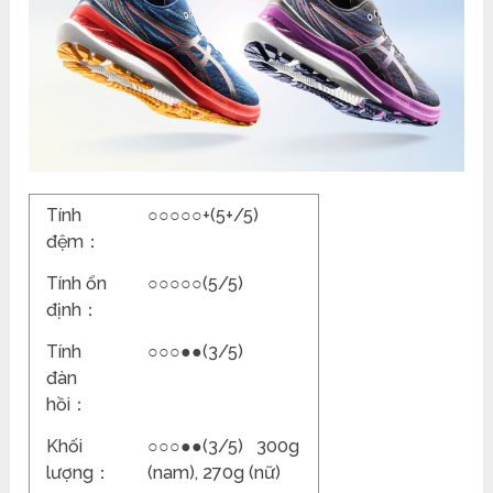
Tính
○○○○○+(5+/5)
đệm：
Tính ổn
○○○○○(5/5)
định：
Tính
○○○●●(3/5)
đàn
hồi：
Khối
○○○●●(3/5) 300g
lượng：
(nam), 270g (nữ)