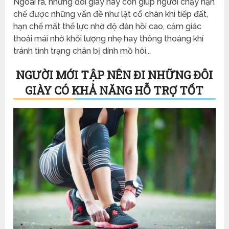
Ngoài ra, những đôi giày này còn giúp người chạy hạn
chế được những vấn đề như lật cổ chân khi tiếp đất,
hạn chế mất thể lực nhờ độ đàn hồi cao, cảm giác
thoải mái nhờ khối lượng nhẹ hay thông thoáng khí
tránh tình trạng chân bị dính mồ hôi,..
NGƯỜI MỚI TẬP NÊN ĐI NHỮNG ĐÔI
GIÀY CÓ KHẢ NĂNG HỖ TRỢ TỐT