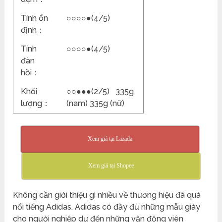
Tính ổn
○○○○●(4/5)
định：
Tính
○○○○●(4/5)
đàn
hồi：
Khối
○○●●●(2/5) 335g
lượng：
(nam) 335g (nữ)
Xem giá tại Lazada
Xem giá tại Shopee
Không cần giới thiệu gì nhiều về thương hiệu đã quá
nổi tiếng Adidas. Adidas có đầy đủ những mẫu giày
cho người nghiệp dư đến những vận động viên