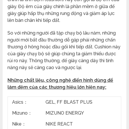
giày. Độ êm của giày chính là phần mềm ở giữa đế
giày giúp hấp thụ những rung động và giảm áp lực
lên bàn chân khi tiếp đất.
So với những người đã tập chạy bộ lâu năm, những
người mới bắt đầu thường dễ gặp phải những chấn
thương ở hông hoặc đầu gối khi tiếp đất. Cushion này
của giày chạy bộ sẽ giúp chúng ta giảm thiểu được
rủi ro này. Thông thường, đế giày càng dày thì tính
năng này sẽ càng cao và ngược lại.
Những chất liệu, công nghệ điển hình dùng để
làm đệm của các thương hiệu lớn hiện nay:
Asics：
GEL, FF BLAST PLUS
Mizuno：
MIZUNO ENERGY
Nike：
NIKE REACT