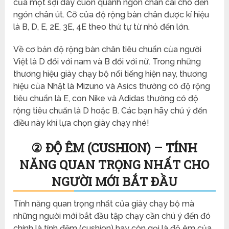
của một sợi dây cuốn quanh ngón chân cái cho đến
ngón chân út. Cỡ của độ rộng bàn chân được kí hiệu
là B, D, E, 2E, 3E, 4E theo thứ tự từ nhỏ đến lớn.
Về cơ bản độ rộng bàn chân tiêu chuẩn của người
Việt là D đối với nam và B đối với nữ. Trong những
thương hiệu giày chạy bộ nổi tiếng hiện nay, thương
hiệu của Nhật là Mizuno và Asics thường có độ rộng
tiêu chuẩn là E, con Nike và Adidas thường có độ
rộng tiêu chuẩn là D hoặc B. Các bạn hãy chú ý đến
điều này khi lựa chọn giày chạy nhé!
② ĐỘ ÊM (CUSHION) – TÍNH
NĂNG QUAN TRỌNG NHẤT CHO
NGƯỜI MỚI BẮT ĐẦU
Tính năng quan trọng nhất của giày chạy bộ mà
những người mới bắt đầu tập chạy cần chú ý đến đó
chính là tính đệm (cushion) hay còn gọi là độ êm của