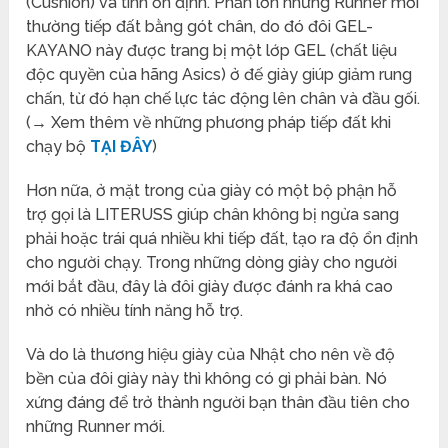
(Cushion) và tính ổn định. Phần lớn những Runner mới
thường tiếp đất bằng gót chân, do đó đôi GEL-
KAYANO này được trang bị một lớp GEL (chất liệu
độc quyền của hãng Asics) ở đế giày giúp giảm rung
chấn, từ đó hạn chế lực tác động lên chân và đầu gối.
(→ Xem thêm về những phương pháp tiếp đất khi
chạy bộ
TẠI ĐÂY
)
Hơn nữa, ở mặt trong của giày có một bộ phận hỗ
trợ gọi là LITERUSS giúp chân không bị ngửa sang
phải hoặc trái quá nhiều khi tiếp đất, tạo ra độ ổn định
cho người chạy. Trong những dòng giày cho người
mới bắt đầu, đây là đôi giày được đánh ra khá cao
nhờ có nhiều tính năng hỗ trợ.
Và do là thương hiệu giày của Nhật cho nên về độ
bền của đôi giày này thì không có gì phải bàn. Nó
xứng đáng để trở thành người bạn thân đầu tiên cho
những Runner mới.