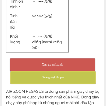
Tính ổn
○○○●●(3/5)
định：
Tính
○○○○○(5/5)
đàn
hồi：
Khối
○○○○○(5/5)
lượng：
266g (nam) 218g
(nữ)
Xem giá tại Lazada
Xem giá tại Shopee
AIR ZOOM PEGASUS là dòng sản phẩm giày chạy bộ
nổi tiếng và được yêu thích nhất của NIKE. Dòng giày
chạy này phù hợp từ những người mới bắt đầu tập