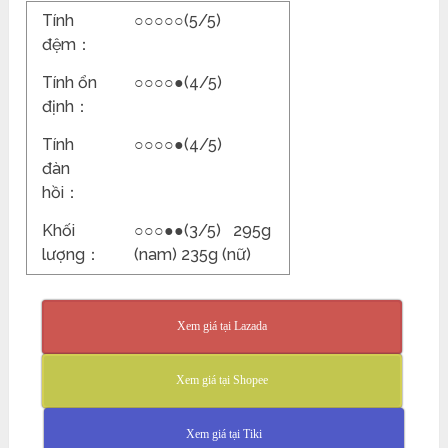
Tính
○○○○○(5/5)
đệm：
Tính ổn
○○○○●(4/5)
định：
Tính
○○○○●(4/5)
đàn
hồi：
Khối
○○○●●(3/5) 295g
lượng：
(nam) 235g (nữ)
Xem giá tại Lazada
Xem giá tại Shopee
Xem giá tại Tiki