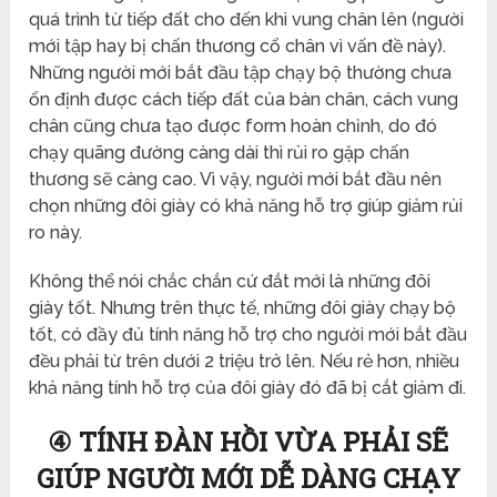
quá trình từ tiếp đất cho đến khi vung chân lên (người
mới tập hay bị chấn thương cổ chân vì vấn đề này).
Những người mới bắt đầu tập chạy bộ thường chưa
ổn định được cách tiếp đất của bàn chân, cách vung
chân cũng chưa tạo được form hoàn chỉnh, do đó
chạy quãng đường càng dài thì rủi ro gặp chấn
thương sẽ càng cao. Vì vậy, người mới bắt đầu nên
chọn những đôi giày có khả năng hỗ trợ giúp giảm rủi
ro này.
Không thể nói chắc chắn cứ đắt mới là những đôi
giày tốt. Nhưng trên thực tế, những đôi giày chạy bộ
tốt, có đầy đủ tính năng hỗ trợ cho người mới bắt đầu
đều phải từ trên dưới 2 triệu trở lên. Nếu rẻ hơn, nhiều
khả năng tính hỗ trợ của đôi giày đó đã bị cắt giảm đi.
④ TÍNH ĐÀN HỒI VỪA PHẢI SẼ
GIÚP NGƯỜI MỚI DỄ DÀNG CHẠY