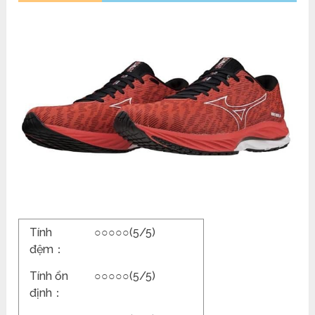
Tính
○○○○○(5/5)
đệm：
Tính ổn
○○○○○(5/5)
định：