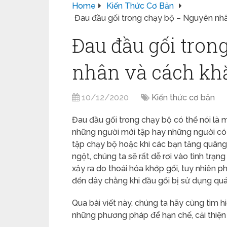
Home
Kiến Thức Cơ Bản
Đau đầu gối trong chạy bộ – Nguyên nh
Đau đầu gối tron
nhân và cách kh
10/12/2020
Kiến thức cơ bản
Đau đầu gối trong chạy bộ có thể nói là 
những người mới tập hay những người có k
tập chạy bộ hoặc khi các bạn tăng quãn
ngột, chúng ta sẽ rất dễ rơi vào tình trạ
xảy ra do thoái hóa khớp gối, tuy nhiên p
đến dây chằng khi đầu gối bị sử dụng qu
Qua bài viết này, chúng ta hãy cùng tìm h
những phương pháp để hạn chế, cải thiện 