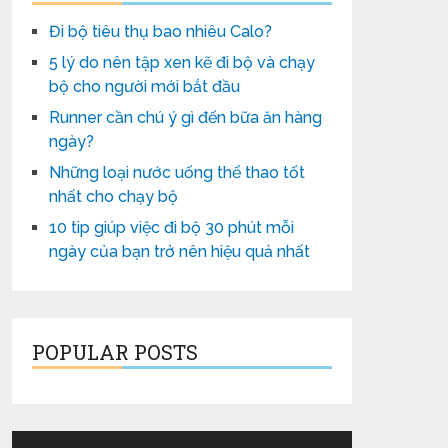
Đi bộ tiêu thụ bao nhiêu Calo?
5 lý do nên tập xen kẽ đi bộ và chạy
bộ cho người mới bắt đầu
Runner cần chú ý gì đến bữa ăn hàng
ngày?
Những loại nước uống thể thao tốt
nhất cho chạy bộ
10 tip giúp việc đi bộ 30 phút mỗi
ngày của bạn trở nên hiệu quả nhất
POPULAR POSTS