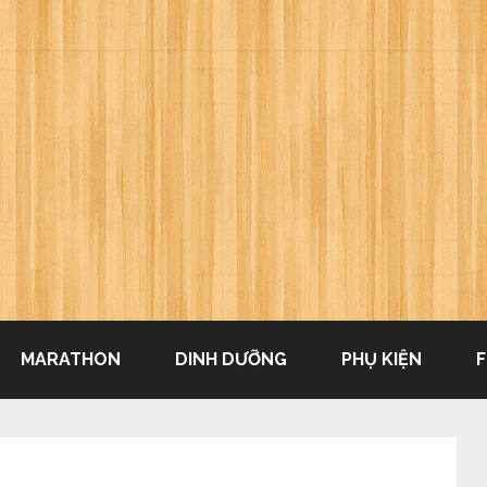
MARATHON
DINH DƯỠNG
PHỤ KIỆN
F