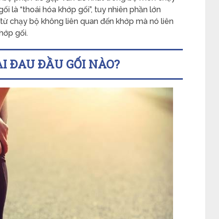
ối là “thoái hóa khớp gối”, tuy nhiên phần lớn
 từ chạy bộ không liên quan đến khớp mà nó liên
hớp gối.
I ĐAU ĐẦU GỐI NÀO?