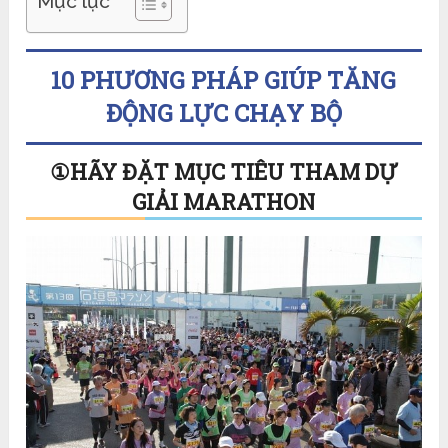
Mục lục
10 PHƯƠNG PHÁP GIÚP TĂNG
ĐỘNG LỰC CHẠY BỘ
①
HÃY ĐẶT MỤC TIÊU THAM DỰ
GIẢI MARATHON