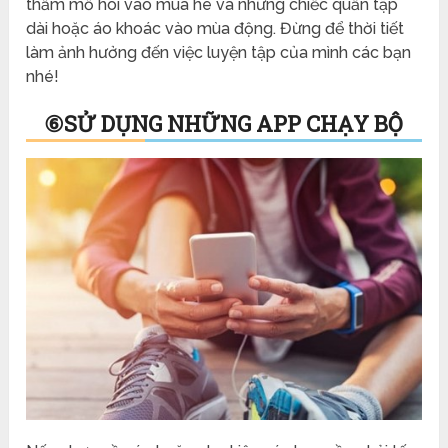
thấm mồ hôi vào mùa hè và những chiếc quần tập
dài hoặc áo khoác vào mùa động. Đừng để thời tiết
làm ảnh hưởng đến việc luyện tập của mình các bạn
nhé!
⑥
SỬ DỤNG NHỮNG APP CHẠY BỘ