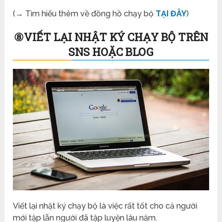
(→ Tìm hiểu thêm về đồng hồ chạy bộ
TẠI ĐÂY
)
⑧
VIẾT LẠI NHẬT KÝ CHẠY BỘ TRÊN
SNS
HOẶC BLOG
Viết lại nhật ký chạy bộ là việc rất tốt cho cả người
mới tập lẫn người đã tập luyện lâu năm.