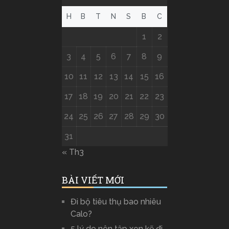
H
B
T
N
S
B
C
1
2
3
4
5
6
7
8
9
10
11
12
13
14
15
16
17
18
19
20
21
22
23
24
25
26
27
28
29
30
31
« Th3
BÀI VIẾT MỚI
Đi bộ tiêu thụ bao nhiêu
Calo?
5 lý do nên tập xen kẽ đi