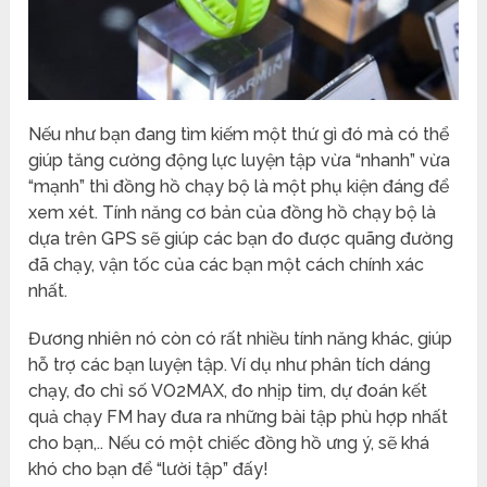
Nếu như bạn đang tìm kiếm một thứ gì đó mà có thể
giúp tăng cường động lực luyện tập vừa “nhanh” vừa
“mạnh” thì đồng hồ chạy bộ là một phụ kiện đáng để
xem xét. Tính năng cơ bản của đồng hồ chạy bộ là
dựa trên GPS sẽ giúp các bạn đo được quãng đường
đã chạy, vận tốc của các bạn một cách chính xác
nhất.
Đương nhiên nó còn có rất nhiều tính năng khác, giúp
hỗ trợ các bạn luyện tập. Ví dụ như phân tích dáng
chạy, đo chỉ số VO2MAX, đo nhịp tim, dự đoán kết
quả chạy FM hay đưa ra những bài tập phù hợp nhất
cho bạn,.. Nếu có một chiếc đồng hồ ưng ý, sẽ khá
khó cho bạn để “lười tập” đấy!