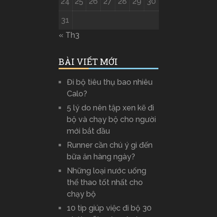
24
25
26
27
28
29
30
31
« Th3
BÀI VIẾT MỚI
Đi bộ tiêu thụ bao nhiêu
Calo?
5 lý do nên tập xen kẽ đi
bộ và chạy bộ cho người
mới bắt đầu
Runner cần chú ý gì đến
bữa ăn hàng ngày?
Những loại nước uống
thể thao tốt nhất cho
chạy bộ
10 tip giúp việc đi bộ 30