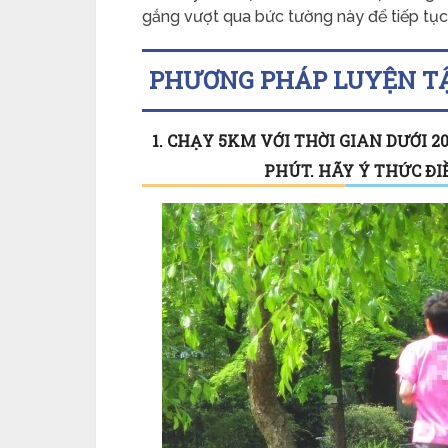
gắng vượt qua bức tường này để tiếp tục
PHƯƠNG PHÁP LUYỆN TẬ
1. CHẠY 5KM VỚI THỜI GIAN DƯỚI 
PHÚT. HÃY Ý THỨC Đ