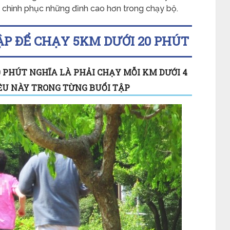
 chinh phục những đỉnh cao hơn trong chạy bộ.
P ĐỂ CHẠY 5KM DƯỚI 20 PHÚT
20 PHÚT NGHĨA LÀ PHẢI CHẠY MỖI KM DƯỚI 4
IỀU NÀY TRONG TỪNG BUỔI TẬP