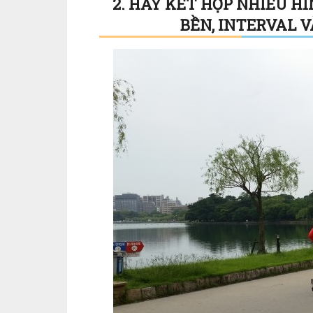
2. HÃY KẾT HỢP NHIỀU 
BỀN, INTERVAL 