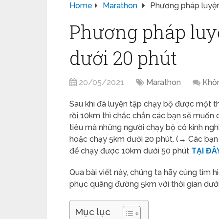
Home
Marathon
Phương pháp luyện
Phương pháp luy
dưới 20 phút
20/05/2021
Marathon
Khôn
Sau khi đã luyện tập chạy bộ được một thờ
rồi 10km thì chắc chẳn các bạn sẽ muốn 
tiêu mà những người chạy bộ có kinh ngh
hoặc chạy 5km dưới 20 phút. (→ Các bạn
để chạy được 10km dưới 50 phút
TẠI ĐÂ
Qua bài viết này, chúng ta hãy cùng tìm 
phục quãng đường 5km với thời gian dưới
Mục lục