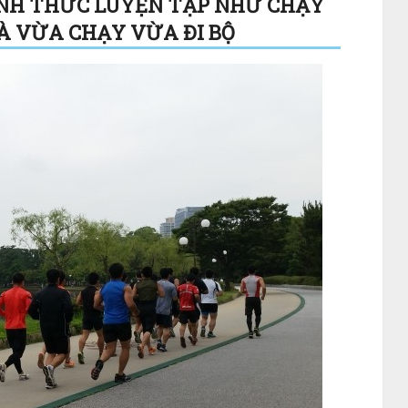
HÌNH THỨC LUYỆN TẬP NHƯ CHẠY
VÀ VỪA CHẠY VỪA ĐI BỘ