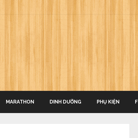
MARATHON
DINH DƯỠNG
PHỤ KIỆN
F