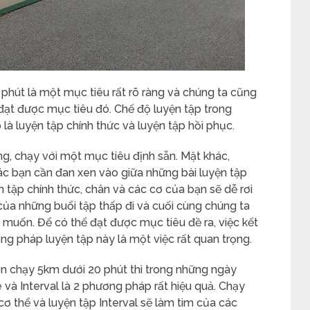
phút là một mục tiêu rất rõ ràng và chúng ta cũng
đạt được mục tiêu đó. Chế độ luyện tập trong
là luyện tập chính thức và luyện tập hồi phục.
ng, chạy với một mục tiêu định sẵn. Mặt khác,
ác bạn cần đan xen vào giữa những bài luyện tập
n tập chính thức, chân và các cơ của bạn sẽ dễ rơi
 của những buổi tập thấp đi và cuối cùng chúng ta
muốn. Để có thể đạt được mục tiêu đề ra, việc kết
ng pháp luyện tập này là một việc rất quan trọng.
n chạy 5km dưới 20 phút thì trong những ngày
 và Interval là 2 phương pháp rất hiệu quả. Chạy
ơ thể và luyện tập Interval sẽ làm tim của các