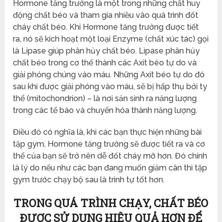
Hormone tăng trưởng là một trong những chất huy
động chất béo và tham gia nhiều vào quá trình đốt
cháy chất béo. Khi Hormone tăng trưởng được tiết
ra, nó sẽ kích hoạt một loại Enzyme (chất xúc tác) gọi
là Lipase giúp phân hủy chất béo. Lipase phân hủy
chất béo trong cơ thể thành các Axit béo tự do và
giải phóng chúng vào máu. Những Axit béo tự do đó
sau khi được giải phóng vào máu, sẽ bị hấp thụ bởi ty
thể (mitochondrion) – là nơi sản sinh ra năng lượng
trong các tế bào và chuyển hóa thành năng lượng.
Điều đó có nghĩa là, khi các bạn thực hiện những bài
tập gym, Hormone tăng trưởng sẽ được tiết ra và cơ
thể của bạn sẽ trở nên dễ đốt cháy mỡ hơn. Đó chính
là lý do nếu như các bạn đang muốn giảm cân thì tập
gym trước chạy bộ sau là trình tự tốt hơn.
TRONG QUÁ TRÌNH CHẠY, CHẤT BÉO
ĐƯỢC SỬ DỤNG HIỆU QUẢ HƠN ĐỂ