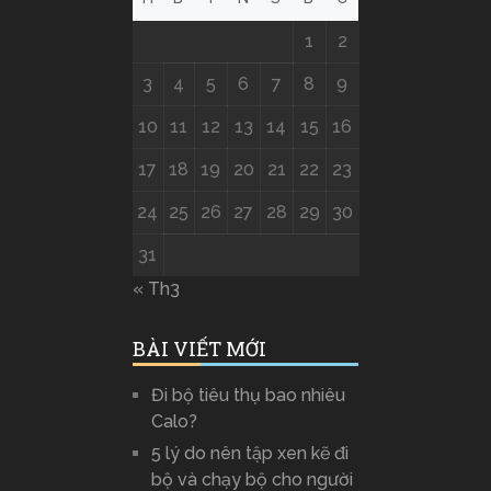
1
2
3
4
5
6
7
8
9
10
11
12
13
14
15
16
17
18
19
20
21
22
23
24
25
26
27
28
29
30
31
« Th3
BÀI VIẾT MỚI
Đi bộ tiêu thụ bao nhiêu
Calo?
5 lý do nên tập xen kẽ đi
bộ và chạy bộ cho người