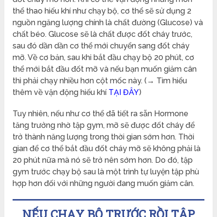
thể thao hiếu khí như chạy bộ, cơ thể sẽ sử dụng 2
nguồn ngăng lượng chính là chất đường (Glucose) và
chất béo. Glucose sẽ là chất được đốt cháy trước,
sau đó dần dần cơ thể mới chuyển sang đốt cháy
mỡ. Về cơ bản, sau khi bắt đầu chạy bộ 20 phút, cơ
thể mới bắt đầu đốt mỡ và nếu bạn muốn giảm cân
thì phải chạy nhiều hơn cột mốc này. (→ Tìm hiểu
thêm về vận động hiếu khí
TẠI ĐÂY
)
Tuy nhiên, nếu như cơ thể đã tiết ra sẵn Hormone
tăng trưởng nhờ tập gym, mỡ sẽ được đốt cháy để
trở thành năng lượng trong thời gian sớm hơn. Thời
gian để cơ thể bắt đầu đốt cháy mỡ sẽ không phải là
20 phút nữa mà nó sẽ trở nên sớm hơn. Do đó, tập
gym trước chạy bộ sau là một trình tự luyện tập phù
hợp hơn đối với những người đang muốn giảm cân.
NẾU CHẠY BỘ TRƯỚC RỒI TẬP