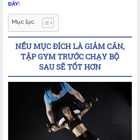
ĐÂY
)
Mục lục
NẾU MỤC ĐÍCH LÀ GIẢM CÂN,
TẬP GYM TRƯỚC CHẠY BỘ
SAU
SẼ TỐT HƠN